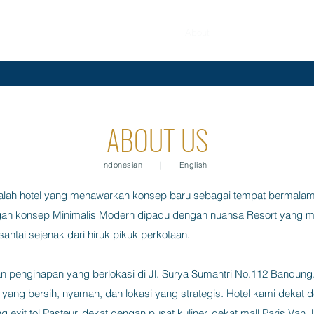
Home
Reservation
About
Rooms
Contact
ABOUT US
Indonesian
|
English
lah hotel yang menawarkan konsep baru sebagai tempat bermalam
an konsep Minimalis Modern dipadu dengan nuansa Resort yang 
 santai sejenak dari hiruk pikuk perkotaan.
n penginapan yang berlokasi di
Jl. Surya Sumantri No.112 Bandung
ang bersih, nyaman, dan lokasi yang strategis. Hotel kami dekat 
exit tol Pasteur, dekat dengan pusat kuliner, dekat mall Paris Van J