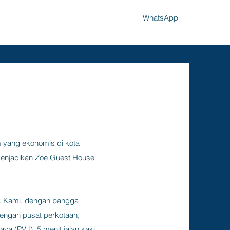
WhatsApp
Gallery
Hotel Policy
More
 yang ekonomis di kota
menjadikan Zoe Guest House
.
Kami, dengan bangga
dengan pusat perkotaan,
ava (PVJ), 5 menit jalan kaki