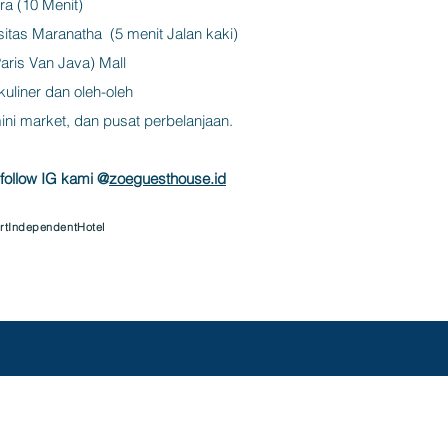
a (10 Menit)
itas Maranatha (5 menit Jalan kaki)
ris Van Java) Mall
uliner dan oleh-oleh
ni market, dan pusat perbelanjaan.
follow IG kami @
zoeguesthouse.id
rtIndependentHotel