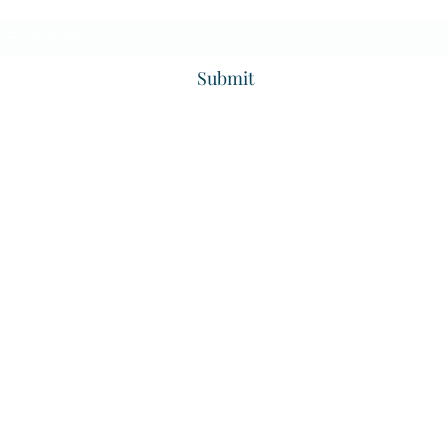
Subscribe Form
Submit
zoeguesthouse.id@gmail.com
WA. (+62) 811.2204.759
Tlp. (+62) 22.201.2451
Zoe Guest House
Jl. Surya Sumantri No.112
Bandung
#SupportSmallHotel | #SupportIndependentHotel
#SupportLokal